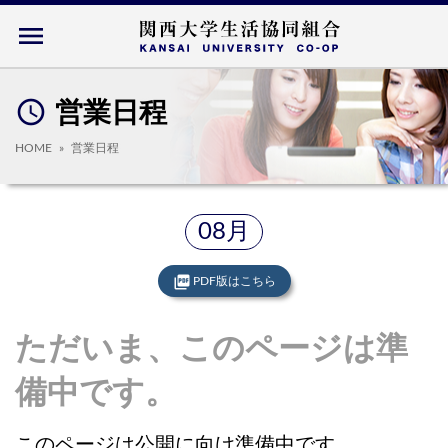
menu
access_time
営業日程
HOME
営業日程
08月
picture_as_pdf
PDF版はこちら
ただいま、このページは準
備中です。
このページは公開に向け準備中です。