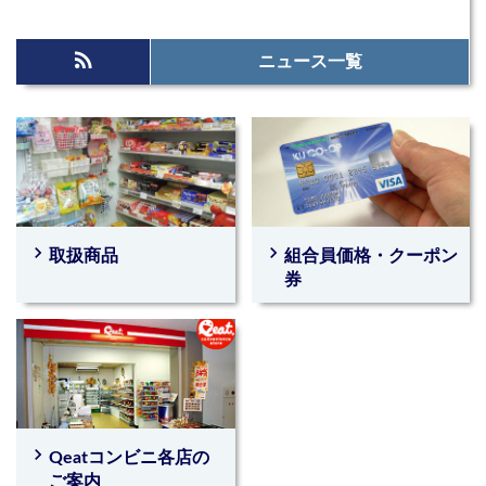
rss_feed
ニュース一覧
navigate_next
navigate_next
取扱商品
組合員価格・クーポン
券
navigate_next
Qeatコンビニ各店の
ご案内