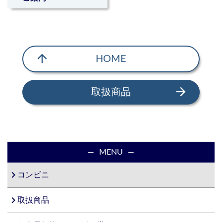
arrow_upward
HOME
arrow_forward
取扱商品
MENU
navigate_next
コンビニ
navigate_next
取扱商品