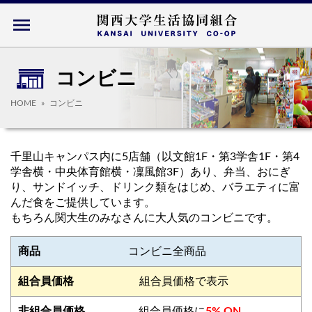
menu
コンビニ
HOME
コンビニ
千里山キャンパス内に5店舗（以文館1F・第3学舎1F・第4
学舎横・中央体育館横・凜風館3F）あり、弁当、おにぎ
り、サンドイッチ、ドリンク類をはじめ、バラエティに富
んだ食をご提供しています。
もちろん関大生のみなさんに大人気のコンビニです。
コンビニ全商品
組合員価格で表示
組合員価格に
5% ON