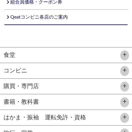
navigate_next
組合員価格・クーポン券
navigate_next
Qeatコンビニ各店のご案内
食堂
コンビニ
購買・専門店
書籍・教科書
はかま・振袖 運転免許・資格