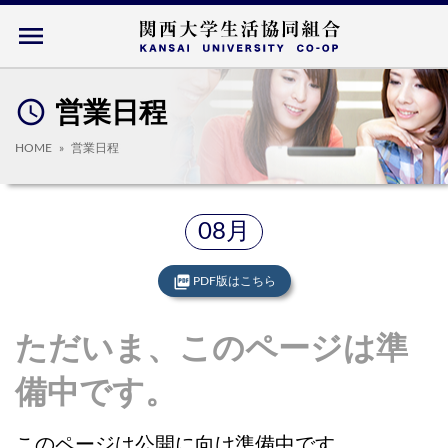
menu
access_time
営業日程
HOME
営業日程
08月
picture_as_pdf
PDF版はこちら
ただいま、このページは準
備中です。
このページは公開に向け準備中です。