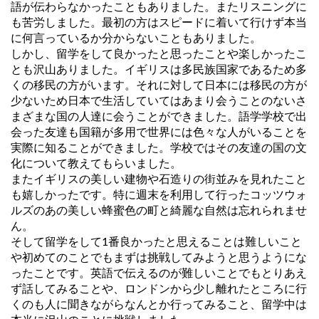
語が伝わらなかったこともありました。またリスニングに
も苦労しました。最初の方はスピードに着いて行けず本当
に何言っているか分からないこともありました。
しかし、留学をして良かったと思ったことや楽しかったこ
とも沢山ありました。イギリスは多民族国家であるため多
くの移民の方がいます。それに対して日本には移民の方が
少ないため日本で生活していてはあまり会うことのないさ
まざまな国の人達に会うことができました。語学学校で出
会った友達も国籍が多用で世界には色々な人がいることを
実際に知ることができました。学校ではその友達の国の文
化について教えてもらいました。
またイギリスの美しい建物や石造りの街並みを見れたこと
も嬉しかったです。特に週末を利用して行ったコッツウォ
ルズのあの美しい蜂蜜色の町と綺麗な自然は忘れられませ
ん。
そして留学をして1番良かったと思えることは難しいこと
や初めてのことでもまずは挑戦してみようと思うようにな
ったことです。英語で伝えるのが難しいことでもとりあえ
ず話してみることや、ロンドンから少し離れたところに行
くのも人に聞きながらなんとか行ってみること、留学中は