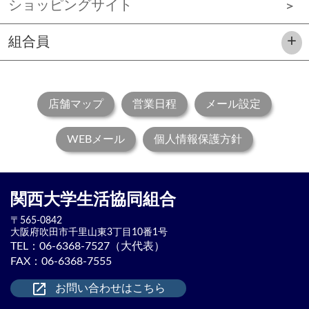
ショッピングサイト
組合員
店舗マップ
営業日程
メール設定
WEBメール
個人情報保護方針
関西大学生活協同組合
〒565-0842
大阪府吹田市
千里山東3丁目10番1号
TEL：
06-6368-7527（大代表）
FAX：06-6368-7555
launch
お問い合わせはこちら