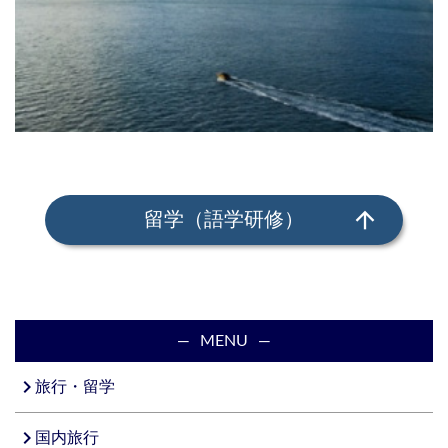
arrow_upward
留学（語学研修）
MENU
navigate_next
旅行・留学
navigate_next
国内旅行