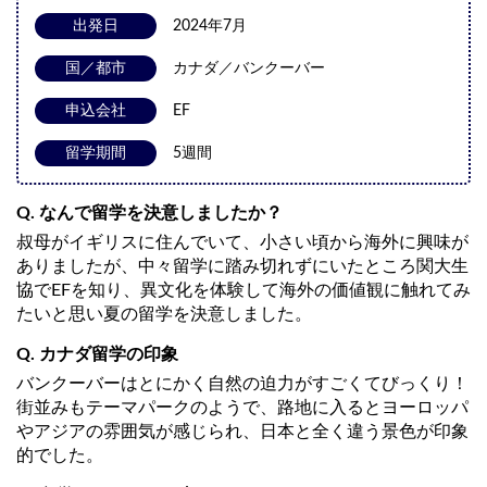
出発日
2024年7月
国／都市
カナダ／バンクーバー
申込会社
EF
留学期間
5週間
Q. なんで留学を決意しましたか？
叔母がイギリスに住んでいて、小さい頃から海外に興味が
ありましたが、中々留学に踏み切れずにいたところ関大生
協でEFを知り、異文化を体験して海外の価値観に触れてみ
たいと思い夏の留学を決意しました。
Q. カナダ留学の印象
バンクーバーはとにかく自然の迫力がすごくてびっくり！
街並みもテーマパークのようで、路地に入るとヨーロッパ
やアジアの雰囲気が感じられ、日本と全く違う景色が印象
的でした。