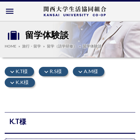
menu
留学体験談
HOME
旅行・留学
留学（語学研修）
留学体験談
expand_more
expand_more
expand_more
K.T様
R.S様
A.M様
expand_more
K.K様
K.T様