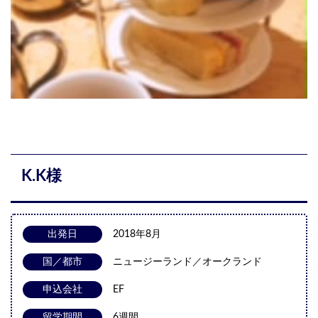
K.K様
出発日
2018年8月
国／都市
ニュージーランド／オークランド
申込会社
EF
留学期間
6週間