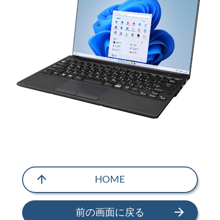
arrow_upward
HOME
arrow_forward
前の画面に戻る