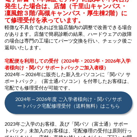
発生した場合は、店舗（千里山キャンパス・
凜風館３階/高槻キャンパス・厚生棟2階）に
て修理受付を承っています。
軽微な不具合であれば生協店舗内の調整で改善できる場合
があります。店舗で簡易診断の結果、ハードウェアの故障
の場合は専門の工場にてパーツ交換を行い、チェック後ご
返却いたします。
宅配便を利用しての受付（2024年・2025年・2026年入学
者様向け・関パソ サポートパックご加入者様）
2024年～2026年に販売した新入生パソコンに「関パソ サ
ポートパック」（富士通パソコン）を付帯したお客様は、
宅配でも修理受付が可能です。
2024年～2026年度 ご入学者様向け・関パソサポ
ートパック宅配修理受付（送料無料）はこちら
2023年ご入学のお客様、及び「関パソ（富士通）サポー
トパック」未加入のお客様は、宅配修理の受付は原則行っ