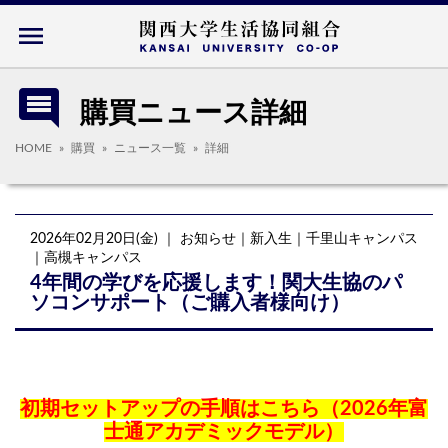
menu
comment
購買ニュース詳細
HOME
購買
ニュース一覧
詳細
2026年02月20日(金)
｜ お知らせ｜新入生｜千里山キャンパス
｜高槻キャンパス
4年間の学びを応援します！関大生協のパ
ソコンサポート（ご購入者様向け）
初期セットアップの手順はこちら（2026年富
士通アカデミックモデル）