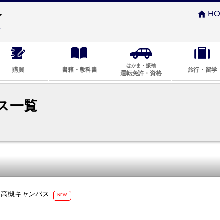
home
HO
はかま・振袖
購買
書籍・教科書
旅行・留学
運転免許・資格
ス一覧
｜高槻キャンパス
NEW