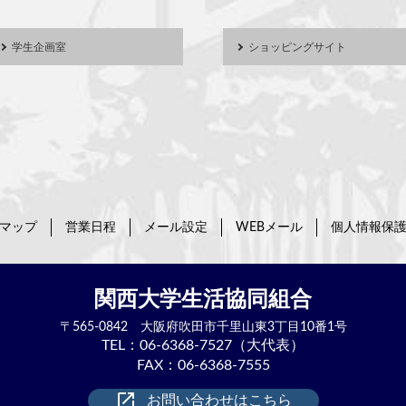
学生企画室
ショッピングサイト
マップ
営業日程
メール設定
WEBメール
個人情報保
関西大学生活協同組合
〒565-0842
大阪府吹田市
千里山東3丁目10番1号
TEL：
06-6368-7527（大代表）
FAX：06-6368-7555
launch
お問い合わせはこちら