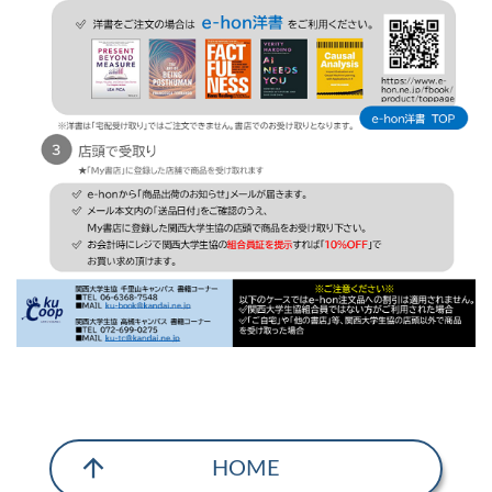
arrow_upward
HOME