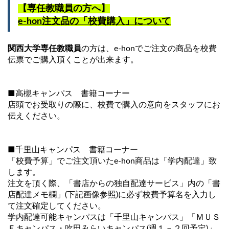
【専任教職員の方へ】
e-hon注文品の「校費購入」について
関西大学専任教職員
の方は、e-honでご注文の商品を校費
伝票でご購入頂くことが出来ます。
■高槻キャンパス 書籍コーナー
店頭でお受取りの際に、校費で購入の意向をスタッフにお
伝えください。
■千里山キャンパス 書籍コーナー
「校費予算」でご注文頂いたe-hon商品は「学内配達」致
します。
注文を頂く際、「書店からの独自配達サービス」内の「書
店配達メモ欄」(下記画像参照)に必ず校費予算名を入力し
て注文確定してください。
学内配達可能キャンパスは「千里山キャンパス」「ＭＵＳ
Ｅキャンパス・吹田みらいキャンパス(週１－２回予定)」