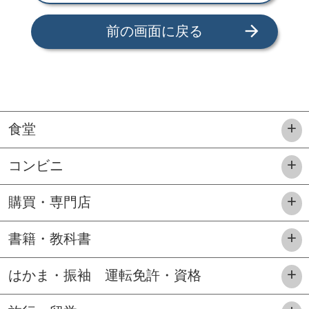
arrow_forward
前の画面に戻る
食堂
コンビニ
購買・専門店
書籍・教科書
はかま・振袖 運転免許・資格