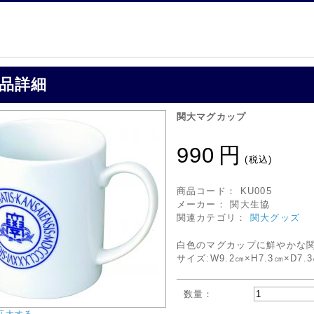
品詳細
関大マグカップ
990
円
(税込)
商品コード：
KU005
メーカー：
関大生協
関連カテゴリ：
関大グッズ
白色のマグカップに鮮やかな
サイズ:W9.2㎝×H7.3㎝×D7.
数量：