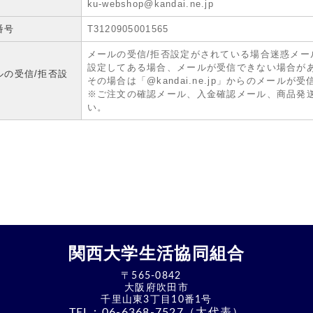
ku-webshop@kandai.ne.jp
番号
T3120905001565
メールの受信/拒否設定がされている場合迷惑メー
設定してある場合、メールが受信できない場合が
ルの受信/拒否設
その場合は「@kandai.ne.jp」からのメール
※ご注文の確認メール、入金確認メール、商品発
い。
関西大学生活協同組合
〒565-0842
大阪府吹田市
千里山東3丁目10番1号
TEL：
06-6368-7527（大代表）