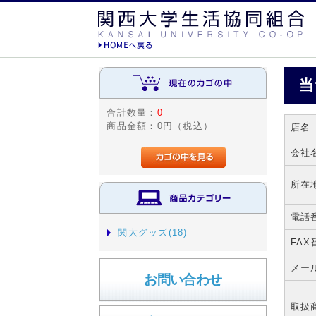
当
合計数量：
0
商品金額：
0円（税込）
店名
会社
所在
電話
関大グッズ(18)
FAX
メー
お問い合わせ
取扱