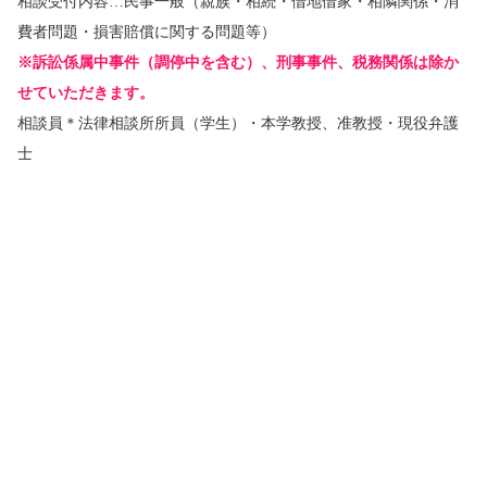
相談受付内容…民事一般（親族・相続・借地借家・相隣関係・消
費者問題・損害賠償に関する問題等）
※訴訟係属中事件（調停中を含む）、刑事事件、税務関係は除か
せていただきます。
相談員＊法律相談所所員（学生）・本学教授、准教授・現役弁護
士