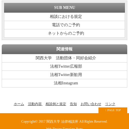
SUB MENU
相談における規定
電話でのご予約
ネットからのご予約
関連情報
関西大学 活動団体・同好会紹介
法相Twitter広報部
法相Twitter新歓用
法相Instagram
ホーム
活動内容
相談例と規定
告知
お問い合わせ
リンク
↑ PAGE TOP
Copyright© 2017
関西大学 法律相談所
All Rights Reserved.
Web Design:Template-Party