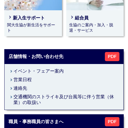
☆★☆宝塚歌劇チケット☆★☆
星組公演のチケットは完売しました。
次回公演の発売までお待ちください。
navigate_next
navigate_next
新入生サポート
組合員
関大生協が新生活をサポー
生協のご案内・加入・脱
2026年08月03日(月)～2026年09月18日(金)｜千里山キャンパス
ト
退・サービス
★☆★宝塚歌劇★☆★
星組公演チケットは完売しました。
2026年02月20日(金)｜お知らせ｜新入生｜千里山キャンパス｜高
店舗情報・お問い合わせ先
PDF
槻キャンパス
4年間の学びを応援します！関大生協のパソコンサポ
ート（ご購入者様向け）
イベント・フェアー案内
keyboard_arrow_right
営業日程
keyboard_arrow_right
2025年04月01日(火)｜お知らせ｜千里山キャンパス
連絡先
keyboard_arrow_right
【購買店・教職員の皆さまへ】商品のご注文、御見
交通機関のストライキ及び台風等に伴う営業（休
keyboard_arrow_right
積、お問い合わせ承ります
業）の取扱い
随時受付中｜お知らせ｜千里山キャンパス｜高槻キャンパス
職員・事務職員の皆さまへ
PDF
【購買店・教職員の皆さまへ】DELLパソコンのご注
文を承ります