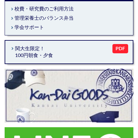
校費・研究費のご利用方法
keyboard_arrow_right
2026年｜千里山キャンパス｜高槻キャンパス
管理栄養士のバランス弁当
keyboard_arrow_right
オンライン書店e-honのすすめ
学会サポート
keyboard_arrow_right
keyboard_arrow_right
関大生限定！
PDF
100円朝食・夕食