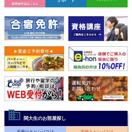
サポート
ショッピングサイト
説明会申込はこちら
business
関大生のお部屋探し