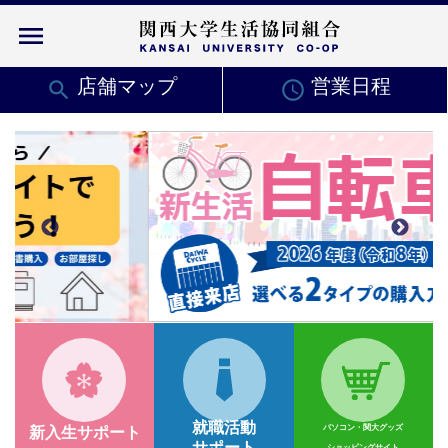
menu
search
店舗マップ
access_time
営業日程
就職活動
パソコン・関大グッズ
新入生サポート