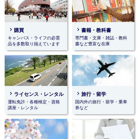
NEW
☆★☆その他チケット☆★☆
ディズニーオンアイスチケット発売中です！
ポスターをご確認ください。
navigate_next
navigate_next
購買
書籍・教科書
2026年08月03日(月)～2026年09月15日(火)｜千里山キャンパス
キャンパス・ライフの必需
専門書・文庫・雑誌・教科
☆★☆海外旅行☆★☆
品を多数取り揃えています
書など豊富な在庫
オススメ海外旅行プランが発売です！
パンフレットをご確認ください。
2026年08月03日(月)～2026年09月15日(火)｜千里山キャンパス
☆★☆国内旅行☆★☆
生協イチオシ旅行
navigate_next
navigate_next
ライセンス・レンタル
旅行・留学
2026年07月08日(水)｜千里山キャンパス
運転免許・各種検定・資格
国内外の旅行・留学・乗車
アイスクリームはQeatへ！
講座・レンタル
券など
プレミアムアイスも揃ってます！！
2026年07月03日(金)～2026年09月18日(金)｜千里山キャンパス