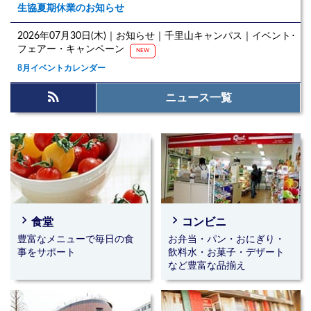
生協夏期休業のお知らせ
2026年07月30日(木)｜お知らせ｜千里山キャンパス｜イベント･
フェアー・キャンペーン
NEW
8月イベントカレンダー
rss_feed
2026年07月28日(火)｜お知らせ｜千里山キャンパス
ニュース一覧
2026年8月管理栄養士のバランス弁当献立のお知らせ
2026年07月28日(火)｜千里山キャンパス｜高槻キャンパス
2026年8月営業日程のお知らせ
2026年08月03日(月)～2026年10月15日(木)｜千里山キャンパス
☆★☆海外旅行イベント☆★☆
イベント企画を準備中です。
navigate_next
navigate_next
食堂
コンビニ
豊富なメニューで毎日の食
お弁当・パン・おにぎり・
2026年08月03日(月)～2026年10月15日(木)｜千里山キャンパス
事をサポート
飲料水・お菓子・デザート
☆★☆留学☆★☆
など豊富な品揃え
留学相談会全日程終了しました。
2026年08月03日(月)～2026年08月07日(金)｜千里山キャンパス