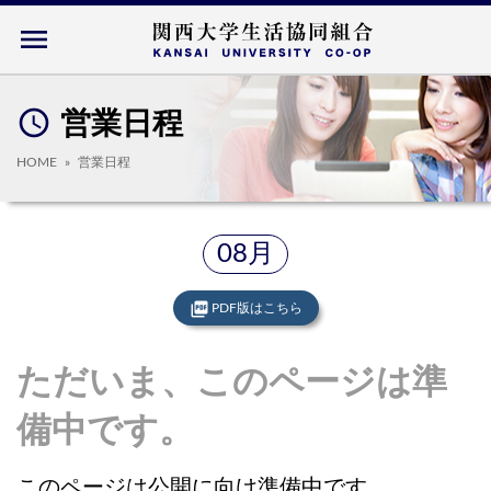
menu
access_time
営業日程
HOME
営業日程
08月
picture_as_pdf
PDF版はこちら
ただいま、このページは準
備中です。
このページは公開に向け準備中です。